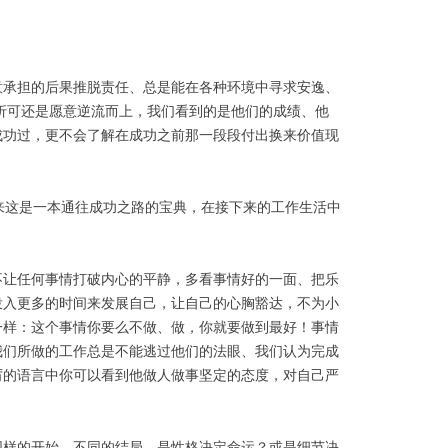
意承担的后果推脱责任、总是能在各种环境中寻求安逸、
折可还是愿意逆流而上，我们看到的是他们的成绩、他
成功过，更不会了解在成功之前那一段段付出换来价值现
来这是一本通往成功之路的宝典，在接下来的工作生活中
不让任何事情打破内心的平静，多看事情好的一面、把乐
投入更多的时间来发展自己，让自己的心胸豁达，不为小
一样：这个事情你要么不做、做，你就要做到最好！事情
我们所做的工作总是不能逃过他们的法眼、我们认为完成
厉的语言中你可以看到他做人做事坚定的态度，对自己严
同样的开始，不同的结局，是性格决定命运？或是细节决