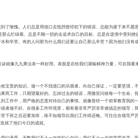
觉到了惭愧。人们总是用借口去抵挡曾经犯下的错误、总能为接下来不愿
是那么忙碌着、总是不顾一切的去追求自己的目标、总是在逆境中受到挫
汗水和辛苦。有的人问那为什么我们还要让自己那么辛苦？因为他们没有
的口诀就像九九乘法表一样好用。表面是在给我们灌输精神力量，可在我看
吸收宝贵的知识。做一个不找借口的乐观者。向自己保证，一定要坚强，
结果而工作，只期望最好的。忘掉过去的错误，用微笑问候每一个生命。
入到工作中，用严格的态度对待自己的事情。就像曾经一个前辈教育我的
好或者做不好。在很多工作环境里，都有着非常严厉非常难搞定的领导，
辛苦下班之后还要加班，殊不知领导比我们工作得还晚。可往往在领导严
度造就了他们今日的成就。
让我们承受。无数我们不止一次的扪心自问；我们不止一次的苦苦追寻。