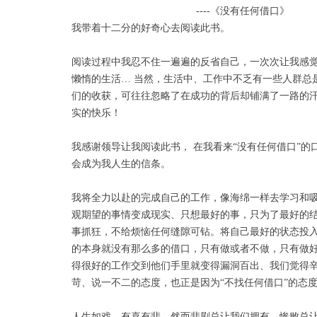
----《没有任何借口》
我带着十二分的好奇心去阅读此书。
阅读过程中我忍不住一遍遍的反省自己，一次次让我感
懒惰的生活… 当然，生活中、工作中不乏有一些人群总
们的收获，可往往忽略了在成功的背后却铺满了一路的
实的快乐！
我感谢领导让我阅读此书， 在我看来“没有任何借口”
会成为我人生的信条。
我将全力以赴的完成自己的工作，像海绵一样去学习和
观期望的事情变成现实、只想最好的事，只为了最好的
事抓狂，不给烦恼任何缝隙可钻。将自己最好的状态投
的本身就没有那么多的借口，只有做或者不做，只有做
得很好的工作交到他们手里就变得漏洞百出、我们觉得
苛、说一不二的态度，也正是因为“不找任何借口”的态
人生如戏，有喜有悲。然而悲剧总让我们拥有，惨败总