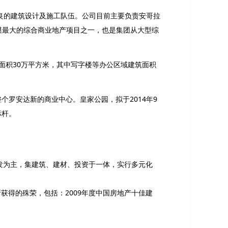
良的建筑设计及施工队伍。公司目前主要负责安哥拉
规模最大的综合商业地产项目之一，也是集团从大型综
总建筑面积30万平方米，其中写字楼等办公区域建筑面积
罗安达新的商业中心。皇家公园，拟于2014年9
标杆。
发为主，集建筑、建材、投资于一体，实行多元化
得的殊荣，包括：2009年度中国房地产十佳建