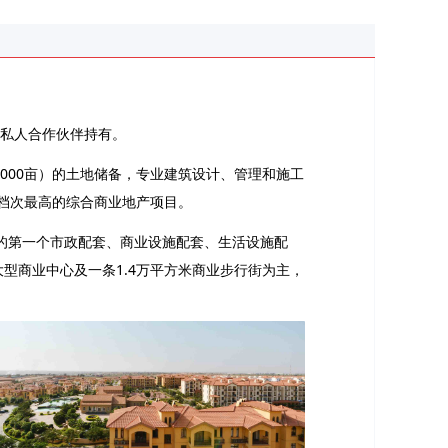
他私人合作伙伴持有。
000亩）的土地储备，专业建筑设计、管理和施工
、档次最高的综合商业地产项目。
现的第一个市政配套、商业设施配套、生活设施配
型商业中心及一条1.4万平方米商业步行街为主，
工和竣工面积超过25万平方米