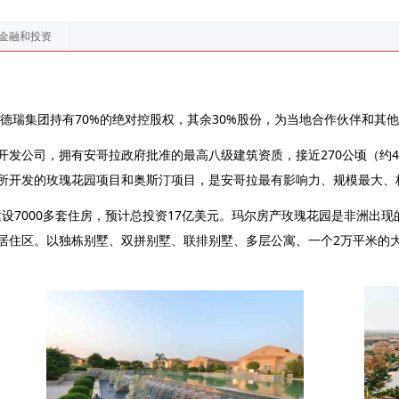
金融和投资
国德瑞集团持有70%的绝对控股权，其余30%股份，为当地合作伙伴和其
发公司，拥有安哥拉政府批准的最高八级建筑资质，接近270公顷（约4
。它所开发的玫瑰花园项目和奥斯汀项目，是安哥拉最有影响力、规模最大
将建设7000多套住房，预计总投资17亿美元。玛尔房产玫瑰花园是非洲出
居住区。以独栋别墅、双拼别墅、联排别墅、多层公寓、一个2万平米的大
011年3月19日正式开盘发售，自2011年6月起开始陆续交付使用。目前开