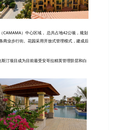
CAMAMA）中心区域， 总共占地42公顷，规划
一条商业步行街。花园采用开放式管理模式，建成后
奥斯汀项目成为目前最受安哥拉精英管理阶层和白