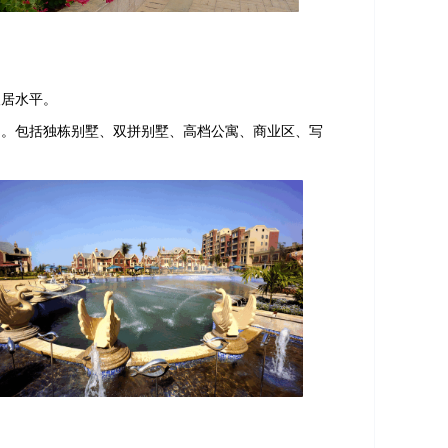
人居水平。
）。包括独栋别墅、双拼别墅、高档公寓、商业区、写