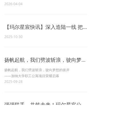
2026-04-04
门联动全力保障项目建设提速增效
【玛尔星宸快讯】深入造陆一线 把脉未来新城——几内亚住建部莫里·孔戴（Mory Conde）部长带队考察几内亚科纳克里新城项目
2025-10-30
扬帆起航，我们劈波斩浪，驶向梦想的彼岸 ——加纳大学职工公寓项目荣耀启幕
扬帆起航，我们劈波斩浪，驶向梦想的彼岸
——加纳大学职工公寓项目荣耀启幕
2025-09-28
强强联手，共筑未来！玛尔星宸公司与中国电建国际公司成功签署重要合作协议
2025-09-24