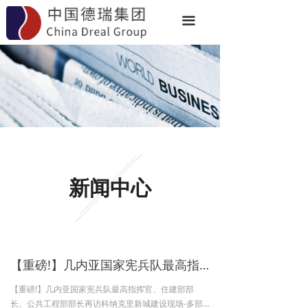
끀
新闻中心
【重磅!】几内亚国家宪兵队最高指挥官、住建部部长、公共工程部部长再访科纳克里新城建设现场-多部门联动全力保障项目建设提速增效
【重磅!】几内亚国家宪兵队最高指挥官、住建部部
长、公共工程部部长再访科纳克里新城建设现场-多部